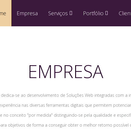
me
Empresa
Serviços
Portfólio
Clien
EMPRESA
e dedica-se ao desenvolvimento de Soluções Web integradas com a i
periência nas diversas ferramentas digitais que permitem potencia
e no conceito "por medida" distinguindo-se pela qualidade e especifi
ra objetivos de forma a conseguir obter o melhor retorno possível d