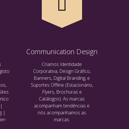
Communication Design
s
Criamos Identidade
gisto
Corporativa, Design Gráfico,
Banners, Digital Branding, e
os,
Suportes Offline (Estacionário,
Sites
Flyers, Brochuras e
ónico
Catálogos). As marcas
 |
acompanham tendências e
g |
nós acompanhamos as
ier-
marcas.