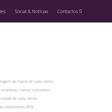
tes
Social & Notícias
Contactos
magem de marca de cada cliente.
r empresas, marcas e produtos.
cidade de cada cliente.
o investimento (ROI).